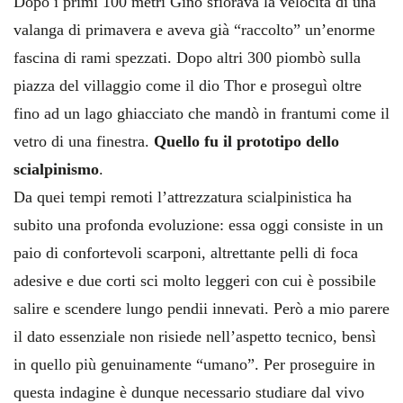
Dopo i primi 100 metri Gino sfiorava la velocità di una
valanga di primavera e aveva già “raccolto” un’enorme
fascina di rami spezzati. Dopo altri 300 piombò sulla
piazza del villaggio come il dio Thor e proseguì oltre
fino ad un lago ghiacciato che mandò in frantumi come il
vetro di una finestra.
Quello fu il prototipo dello
scialpinismo
.
Da quei tempi remoti l’attrezzatura scialpinistica ha
subito una profonda evoluzione: essa oggi consiste in un
paio di confortevoli scarponi, altrettante pelli di foca
adesive e due corti sci molto leggeri con cui è possibile
salire e scendere lungo pendii innevati. Però a mio parere
il dato essenziale non risiede nell’aspetto tecnico, bensì
in quello più genuinamente “umano”. Per proseguire in
questa indagine è dunque necessario studiare dal vivo