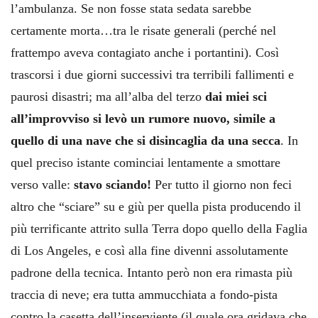
l’ambulanza. Se non fosse stata sedata sarebbe
certamente morta…tra le risate generali (perché nel
frattempo aveva contagiato anche i portantini). Così
trascorsi i due giorni successivi tra terribili fallimenti e
paurosi disastri; ma all’alba del terzo
dai miei sci
all’improvviso si levò un rumore nuovo, simile a
quello di una nave che si disincaglia da una secca
. In
quel preciso istante cominciai lentamente a smottare
verso valle:
stavo sciando!
Per tutto il giorno non feci
altro che “sciare” su e giù per quella pista producendo il
più terrificante attrito sulla Terra dopo quello della Faglia
di Los Angeles, e così alla fine divenni assolutamente
padrone della tecnica. Intanto però non era rimasta più
traccia di neve; era tutta ammucchiata a fondo-pista
contro la casetta dell’inserviente (il quale ora gridava che