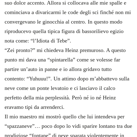
suo dolce accento. Allora si collocava alle mie spalle e
cominciava a divaricarmi le code degli sci finché non mi
convergevano le ginocchia al centro. In questo modo
riproducevo quella tipica figura di bassorilievo egizio
nota come: “l’Idiota di Tebe”.
“Zei pronto?” mi chiedeva Heinz premuroso. A questo
punto mi dava una “spintarella” come se volesse far
partire un’auto in panne e io allora gridavo tutto
contento: “Yuhuuu!”. Un attimo dopo m’abbattevo sulla
neve come un ponte levatoio e ci lasciavo il calco
perfetto della mia perplessità. Però né io né Heinz
eravamo tipi da arrenderci.
Il mio maestro mi mostrò quello che lui intendeva per
“spazzaneve”… poco dopo lo vidi sparire lontano tra due
prodigiose “fontane” di neve sparata violentemente in