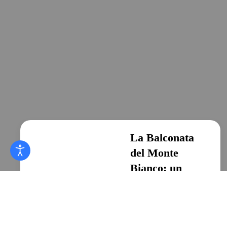
La Balconata
del Monte
Bianco: un
sogno ad occhi
aperti
Escursioni in Valle
d’Aosta, Escursionismo