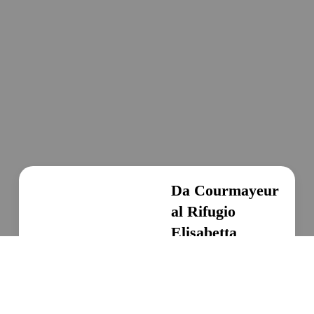
Da Courmayeur
al Rifugio
Elisabetta
Soldini
Escursionismo, Escursioni
in Valle d’Aosta