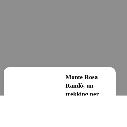
Monte Rosa
Randò, un
trekking per
tutti
Escursionismo, Escursioni
in Valle d’Aosta