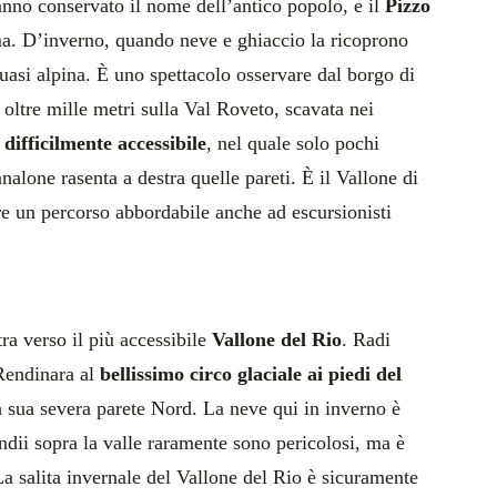
nno conservato il nome dell’antico popolo, e il
Pizzo
ma. D’inverno, quando neve e ghiaccio la ricoprono
si alpina. È uno spettacolo osservare dal borgo di
 oltre mille metri sulla Val Roveto, scavata nei
difficilmente accessibile
, nel quale solo pochi
alone rasenta a destra quelle pareti. È il Vallone di
re un percorso abbordabile anche ad escursionisti
tra verso il più accessibile
Vallone del Rio
. Radi
Rendinara al
bellissimo circo glaciale ai piedi del
 la sua severa parete Nord. La neve qui in inverno è
ndii sopra la valle raramente sono pericolosi, ma è
La salita invernale del Vallone del Rio è sicuramente