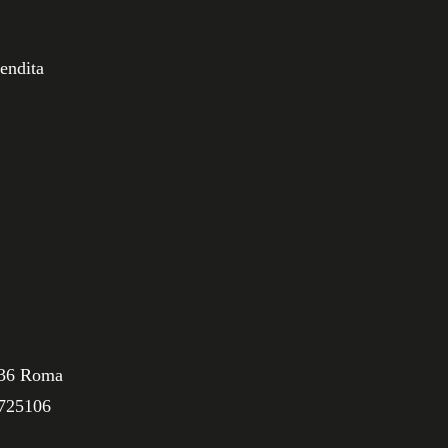
vendita
0136 Roma
 725106