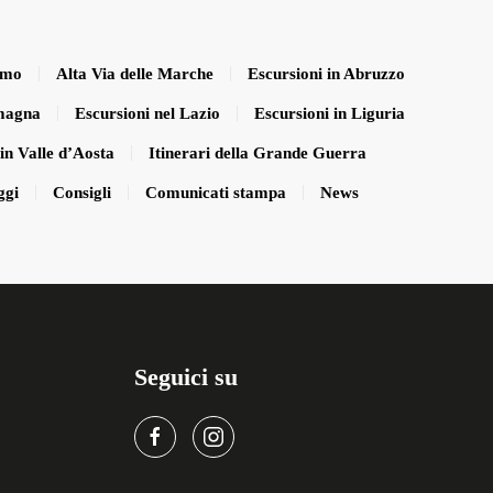
smo
Alta Via delle Marche
Escursioni in Abruzzo
omagna
Escursioni nel Lazio
Escursioni in Liguria
in Valle d’Aosta
Itinerari della Grande Guerra
ggi
Consigli
Comunicati stampa
News
Seguici su