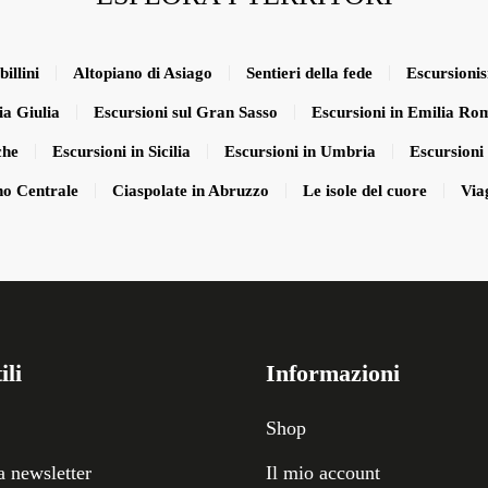
illini
Altopiano di Asiago
Sentieri della fede
Escursioni
ia Giulia
Escursioni sul Gran Sasso
Escursioni in Emilia R
che
Escursioni in Sicilia
Escursioni in Umbria
Escursioni 
no Centrale
Ciaspolate in Abruzzo
Le isole del cuore
Via
ili
Informazioni
Shop
la newsletter
Il mio account