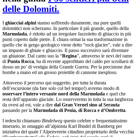
delle Dolomiti.
I
ghiacciai alpini
stanno soffrendo duramente, ma pure quelli
dolomitici non scherzano. In particolare il più grande, quello della
Marmolada
, è ridotto ad un irregolare fazzoletto di ghiaccio in più
punti coperto dalle pietre. È chiara ormai la sua trasformazione in
quello che in gergo geologico viene detto “rock glacier”, vale a dire
un impasto di ghiaie e ghiaccio. Il passo successivo sarà diventare
un ghiaione. Dal canto suo la “
Regina
”, attraverso le nevi del ramo
di
Punta Rocca
, ha di recente approfittato del caldo per scrollarsi di
dosso un po’ di vestigia della Grande Guerra. Per la precisione due
bombe a mano ed un grosso proiettile di cannone inesploso.
Attraverso il percorso qui suggerito, per tutta la durata
dell’escursione (da fare solo col bel tempo!) avremo modo di
osservare l’intero versante nord della Marmolada
e quel che
resta dell’apparato glaciale. Lo osserveremo in tutta la sua larghezza
da ovest ad est, vale a dire
dal Gran Vernel sino al Serauta
passando per la
Marmolada di Penia, di Rocca e d’Ombretta
.
I tedeschi chiamano
Bindelweg
questo celebre e frequentatissimo
itinerario, in omaggio all’alpinista Karl Bindel di Bamberg per
iniziativa del quale l’Alpenverein cittadino proprietario della vecchia