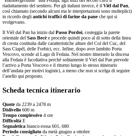
“Bambergerhutte” alla Fedaja, agli inizi del secolo curò il
riadattamento del sentiero. Per gli italiani invece, è il
Vièl dal Pan
,
così chiamato (secondo alcuni ma le interpretazioni sono molteplici)
in ricordo degli
antichi traffici di farine da pane
che qui si
svolgevano.
Il Vièl dal Pan ha inizio dal
Passo Pordoi
, costeggia la parete
orientale del
Sass Becè
e procede quindi poco al di sotto della linea
di cresta costituita dalle caratteristiche alture del Col del Cuc, del
Sass Ciapél, delle Forbici, ecc. Infine, dopo aver lambito Porta
Vescovo, scende al Lago di Fedaia. Nel nostro itinerario la discesa
alla Fedaia è facoltativa perché solitamente il Viel dal Pan prevede
l’arrivo a Porta Vescovo e il ritorno lungo lo stesso itinerario
dell’andata per motivi logistici, a meno che non si scelga di seguire
l’anello qui proposto.
Scheda tecnica itinerario
Quote
da 2239 a 2478 m
Dislivello
600 m
Tempo complessivo
4 ore
Difficoltà
E
Segnaletica
bianco-rossa 601, 680
Periodo consigliato
da metà giugno a ottobre