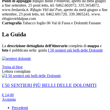
Punti di appoggio
Rifugio Baita Fredarola
, aperto da metà giugno
a fine settembre, 25 posti letto, tel. 0462.602072, 335.5654072,
www.fredarola.it.
Rifugio Vièl dal Pan
, aperto da metà giugno a fine
settembre, 23 posti letto, tel. 0462.601720, 339.3865241, www.
rifugiovieldalpan.com
Cartografia
Tabacco foglio 06 Val di Fassa e Dolomiti Fassane
La Guida
La
descrizione dettagliata dell’itinerario
completa di
mappa
e
foto
è pubblicata nella guida
I 50 sentieri più belli delle Dolomiti
Torna al blog
Lettura consigliata
I 50 SENTIERI PIÙ BELLI DELLE DOLOMITI
€
14,00
Acquista
Precedenti