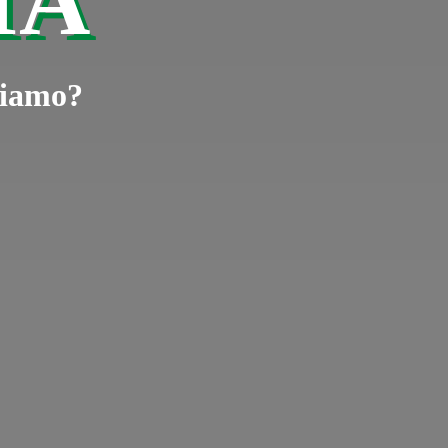
IA
rtiamo?