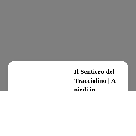
Il Sentiero del
Tracciolino | A
piedi in
Lombardia
Escursioni in Lombardia,
Escursionismo
Continua a leggere…