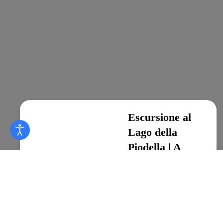
Escursione al
Lago della
Piodella | A
piedi in
Lombardia
Escursioni in Lombardia,
Escursionismo