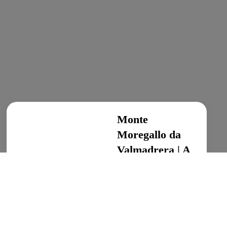
Monte
Moregallo da
Valmadrera | A
piedi in
Lombardia
Escursioni in Lombardia,
Escursionismo