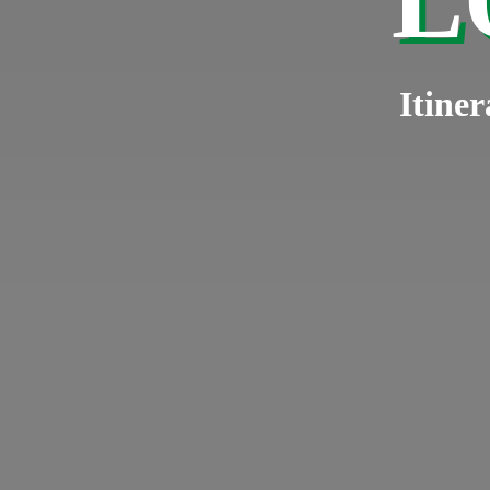
L
Itiner