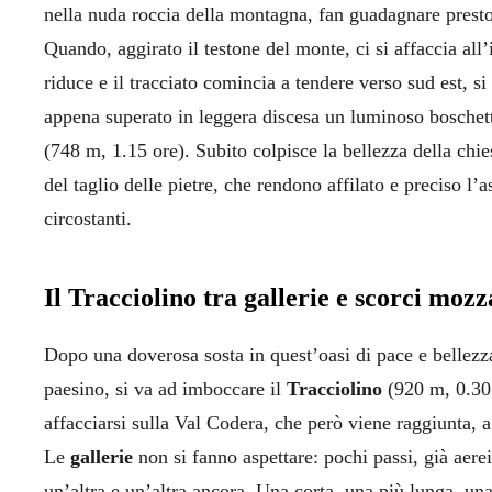
nella nuda roccia della montagna, fan guadagnare prest
Quando, aggirato il testone del monte, ci si affaccia all
riduce e il tracciato comincia a tendere verso sud est, si 
appena superato in leggera discesa un luminoso boschetto
(748 m, 1.15 ore). Subito colpisce la bellezza della chie
del taglio delle pietre, che rendono affilato e preciso l’
circostanti.
Il Tracciolino tra gallerie e scorci mozz
Dopo una doverosa sosta in quest’oasi di pace e bellezza, 
paesino, si va ad imboccare il
Tracciolino
(920 m, 0.30 
affacciarsi sulla Val Codera, che però viene raggiunta, a
Le
gallerie
non si fanno aspettare: pochi passi, già aere
un’altra e un’altra ancora. Una corta, una più lunga, un