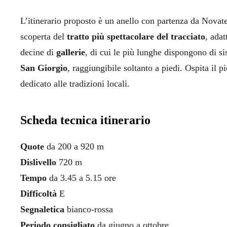
L’itinerario proposto è un anello con partenza da Novate
scoperta del
tratto più spettacolare del tracciato
, adat
decine di
gallerie
, di cui le più lunghe dispongono di s
San Giorgio
, raggiungibile soltanto a piedi. Ospita il 
dedicato alle tradizioni locali.
Scheda tecnica itinerario
Quote
da 200 a 920 m
Dislivello
720 m
Tempo
da 3.45 a 5.15 ore
Difficoltà
E
Segnaletica
bianco-rossa
Periodo consigliato
da giugno a ottobre