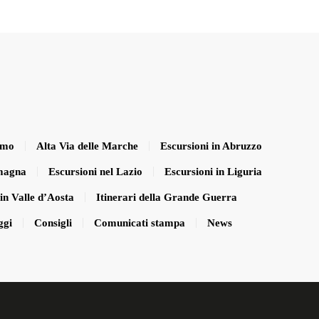
smo
Alta Via delle Marche
Escursioni in Abruzzo
omagna
Escursioni nel Lazio
Escursioni in Liguria
in Valle d’Aosta
Itinerari della Grande Guerra
ggi
Consigli
Comunicati stampa
News