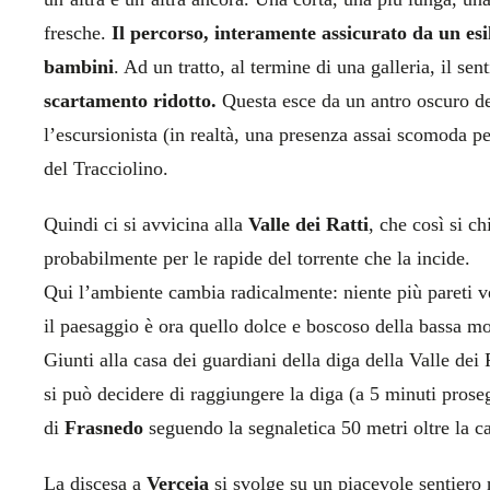
fresche.
Il percorso, interamente assicurato da un esil
bambini
. Ad un tratto, al termine di una galleria, il sen
scartamento ridotto.
Questa esce da un antro oscuro 
l’escursionista (in realtà, una presenza assai scomoda pe
del Tracciolino.
Quindi ci si avvicina alla
Valle dei Ratti
, che così si c
probabilmente per le rapide del torrente che la incide.
Qui l’ambiente cambia radicalmente: niente più pareti ver
il paesaggio è ora quello dolce e boscoso della bassa mo
Giunti alla casa dei guardiani della diga della Valle dei
si può decidere di raggiungere la diga (a 5 minuti prose
di
Frasnedo
seguendo la segnaletica 50 metri oltre la c
La discesa a
Verceia
si svolge su un piacevole sentiero n