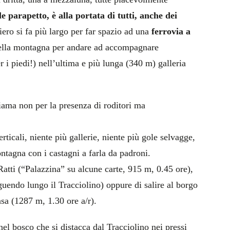
e parapetto, è alla portata di tutti, anche dei
tiero si fa più largo per far spazio ad una
ferrovia a
della montagna per andare ad accompagnare
r i piedi!) nell’ultima e più lunga (340 m) galleria
hiama non per la presenza di roditori ma
ticali, niente più gallerie, niente più gole selvagge,
ntagna con i castagni a farla da padroni.
 Ratti (“Palazzina” su alcune carte, 915 m, 0.45 ore),
guendo lungo il Tracciolino) oppure di salire al borgo
asa (1287 m, 1.30 ore a/r).
el bosco che si distacca dal Tracciolino nei pressi