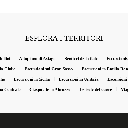
ESPLORA I TERRITORI
illini
Altopiano di Asiago
Sentieri della fede
Escursioni
ia Giulia
Escursioni sul Gran Sasso
Escursioni in Emilia R
che
Escursioni in Sicilia
Escursioni in Umbria
Escursioni 
no Centrale
Ciaspolate in Abruzzo
Le isole del cuore
Via