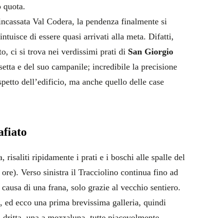
o quota.
’incassata Val Codera, la pendenza finalmente si
intuisce di essere quasi arrivati alla meta. Difatti,
, ci si trova nei verdissimi prati di
San Giorgio
setta e del suo campanile; incredibile la precisione
aspetto dell’edificio, ma anche quello delle case
afiato
risaliti ripidamente i prati e i boschi alle spalle del
ore). Verso sinistra il Tracciolino continua fino ad
 causa di una frana, solo grazie al vecchio sentiero.
i, ed ecco una prima brevissima galleria, quindi
a dritta, una a mezzaluna, tutte piacevolmente