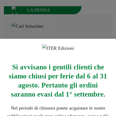
LA PENNA
Carl Schachter
È considerato oggi il principale esponente della
scuola analitica schenkeriana, ed uno dei
Si avvisano i gentili clienti che
maggiori teorici viventi. Allievo di Felix Salzer
siamo chiusi per ferie dal 6 al 31
(con cui ha scritto Contrappunto e
agosto. Pertanto gli ordini
composizione) ha insegnato al Queens College e
saranno evasi dal 1° settembre.
al Graduate Center della City University di New
York, al Mannes College of Music, e alla
Nel periodo di chiusura potete acquistare le nostre
Juillard School of Music. I suoi scritti