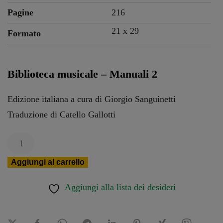
Pagine
216
21 x
29
Formato
Biblioteca musicale – Manuali 2
Edizione italiana a cura di Giorgio Sanguinetti
Traduzione di Catello Gallotti
Quaderno
di
Aggiungi al carrello
esercizi,
armonia
Aggiungi alla lista dei desideri
e
condotta