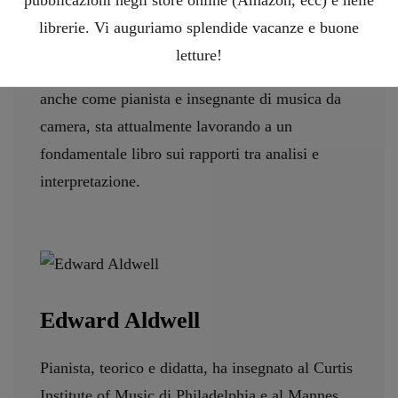
pubblicazioni negli store online (Amazon, ecc) e nelle
costituiscono il più significativo contributo
librerie. Vi auguriamo splendide vacanze e buone
contemporaneo all’ampliamento della
letture!
prospettiva schenkeriana. Molto apprezzato
anche come pianista e insegnante di musica da
camera, sta attualmente lavorando a un
fondamentale libro sui rapporti tra analisi e
interpretazione.
Edward Aldwell
Pianista, teorico e didatta, ha insegnato al Curtis
Institute of Music di Philadelphia e al Mannes