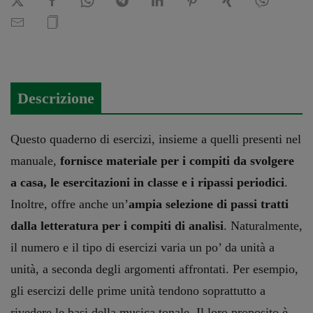
delle
voci.
Vol.
2
Descrizione
quantità
Questo quaderno di esercizi, insieme a quelli presenti nel
manuale,
fornisce materiale per i compiti da svolgere
a casa, le esercitazioni in classe e i ripassi periodici
.
Inoltre, offre anche un’
ampia selezione di passi tratti
dalla letteratura per i compiti di analisi
. Naturalmente,
il numero e il tipo di esercizi varia un po’ da unità a
unità, a seconda degli argomenti affrontati. Per esempio,
gli esercizi delle prime unità tendono soprattutto a
rivedere le basi della musica tonale. Il loro proposito è