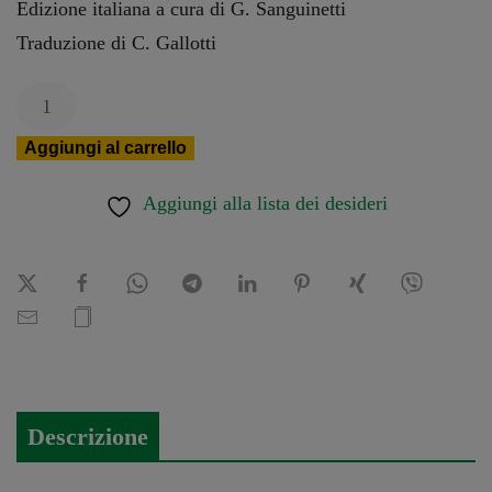
Edizione italiana a cura di G. Sanguinetti
Traduzione di C. Gallotti
Armonia
e
Aggiungi al carrello
condotta
delle
Aggiungi alla lista dei desideri
voci.
Vol.
2
quantità
Descrizione