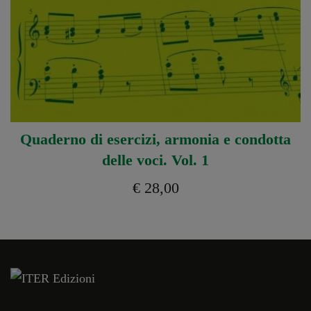
Quaderno di esercizi, armonia e condotta
delle voci. Vol. 1
€
28,00