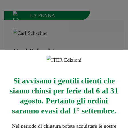
LA PENNA
Carl Schachter
È considerato oggi il principale esponente della
scuola analitica schenkeriana, ed uno dei
Si avvisano i gentili clienti che
maggiori teorici viventi. Allievo di Felix Salzer
siamo chiusi per ferie dal 6 al 31
(con cui ha scritto Contrappunto e
agosto. Pertanto gli ordini
composizione) ha insegnato al Queens College e
saranno evasi dal 1° settembre.
al Graduate Center della City University di New
York, al Mannes College of Music, e alla
Nel periodo di chiusura potete acquistare le nostre