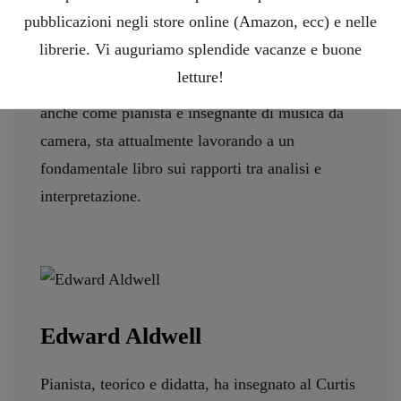
Juillard School of Music. I suoi scritti
pubblicazioni negli store online (Amazon, ecc) e nelle
costituiscono il più significativo contributo
librerie. Vi auguriamo splendide vacanze e buone
contemporaneo all’ampliamento della
letture!
prospettiva schenkeriana. Molto apprezzato
anche come pianista e insegnante di musica da
camera, sta attualmente lavorando a un
fondamentale libro sui rapporti tra analisi e
interpretazione.
Edward Aldwell
Pianista, teorico e didatta, ha insegnato al Curtis