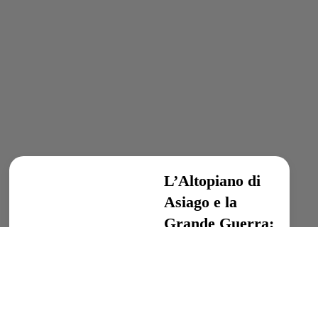
L’Altopiano di
Asiago e la
Grande Guerra:
il Monte Zebio
Itinerari della Grande
Guerra, Altopiano di
Asiago, Escursionismo