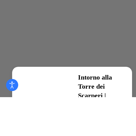
Intorno alla
Torre dei
Scarperi |
Dolomiti. I
sentieri più belli
Escursioni sulle Dolomiti,
Escursionismo, Rifugi delle
Dolomiti