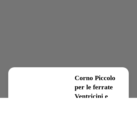
Corno Piccolo
per le ferrate
Ventricini e
Danesi | Gran
Sasso
Escursioni in Abruzzo,
Escursioni sul Gran Sasso,
Escursionismo