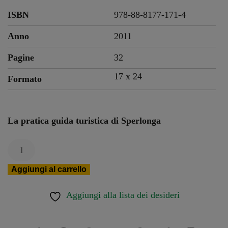
ISBN
978-88-8177-171-4
Anno
2011
Pagine
32
17 x
24
Formato
La pratica guida turistica di Sperlonga
Sperlonga
quantità
Aggiungi al carrello
Aggiungi alla lista dei desideri