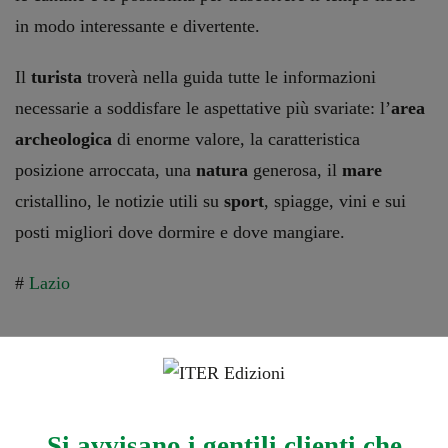
in modo interessante e divertente.
Il
turista
troverà nella guida tutte le informazioni
necessarie a soddisfare le aspettative più svariate: l’
area
archeologica
di enorme valore, la caratteristica
posizione arroccata, una
natura
generosa, il
mare
cristallino, le notizie utili su
sport
, spiagge, vini e sui
posti migliori dove dormire e dove mangiare.
#
Lazio
Ti potrebbe interessare…
Si avvisano i gentili clienti che