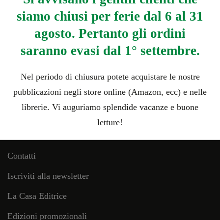
siamo chiusi per ferie dal 6 al 31
Il Circeo
agosto. Pertanto gli ordini
€
4,90
saranno evasi dal 1° settembre.
Nel periodo di chiusura potete acquistare le nostre
pubblicazioni negli store online (Amazon, ecc) e nelle
librerie. Vi auguriamo splendide vacanze e buone
letture!
Pagini utili
Contatti
Iscriviti alla newsletter
La Casa Editrice
Edizioni promozionali