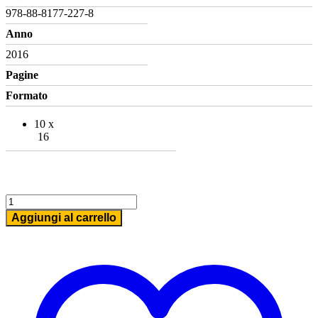
978-88-8177-227-8
Anno
2016
Pagine
Formato
10 x
16
Mappa
di
Aggiungi al carrello
Udine
quantità