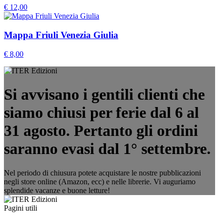
€
12,00
Mappa Friuli Venezia Giulia
€
8,00
Si avvisano i gentili clienti che
siamo chiusi per ferie dal 6 al
31 agosto. Pertanto gli ordini
saranno evasi dal 1° settembre.
Nel periodo di chiusura potete acquistare le nostre pubblicazioni
negli store online (Amazon, ecc) e nelle librerie. Vi auguriamo
splendide vacanze e buone letture!
Pagini utili